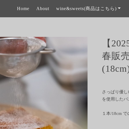
Home
About
wine&sweets(商品はこちら)
【202
春販
(18cm
さっぱり優し
を使用したバ
１本/18cm 