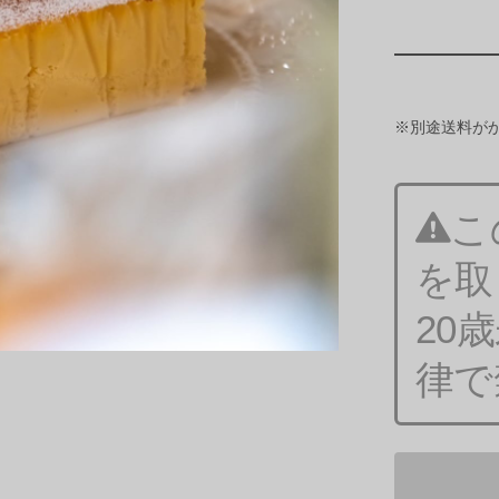
※別途送料が
こ
を取
20
律で