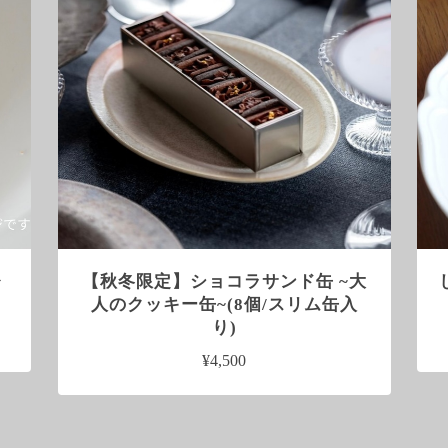
レ
【秋冬限定】ショコラサンド缶 ~大
人のクッキー缶~(8個/スリム缶入
り)
¥4,500